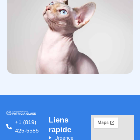
Liens
+1 (819)
rapide
425-5585
Urgence