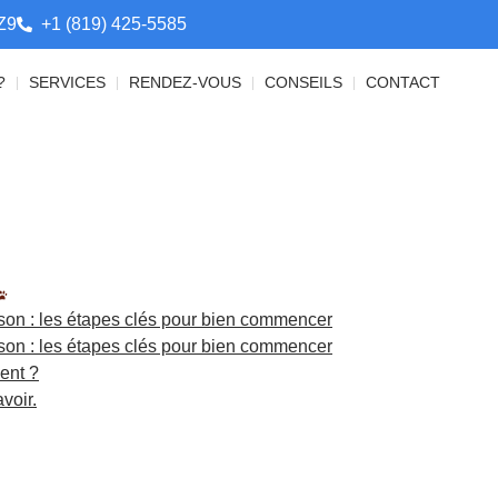
Z9
+1 (819) 425-5585
?
SERVICES
RENDEZ-VOUS
CONSEILS
CONTACT
aison : les étapes clés pour bien commencer
aison : les étapes clés pour bien commencer
ent ?
voir.