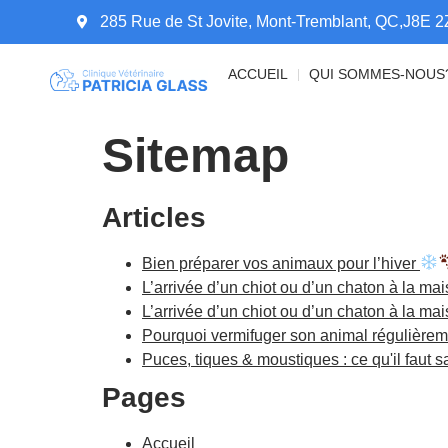
285 Rue de St Jovite, Mont-Tremblant, QC,J8E 2
ACCUEIL
QUI SOMMES-NOUS
Sitemap
Articles
Bien préparer vos animaux pour l’hiver
L’arrivée d’un chiot ou d’un chaton à la m
L’arrivée d’un chiot ou d’un chaton à la m
Pourquoi vermifuger son animal régulièrem
Puces, tiques & moustiques : ce qu'il faut sa
Pages
Accueil